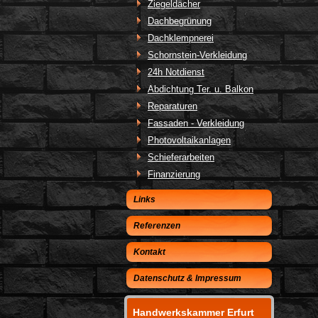
Ziegeldächer
Dachbegrünung
Dachklempnerei
Schornstein-Verkleidung
24h Notdienst
Abdichtung Ter. u. Balkon
Reparaturen
Fassaden - Verkleidung
Photovoltaikanlagen
Schieferarbeiten
Finanzierung
Links
Referenzen
Kontakt
Datenschutz & Impressum
Handwerkskammer Erfurt