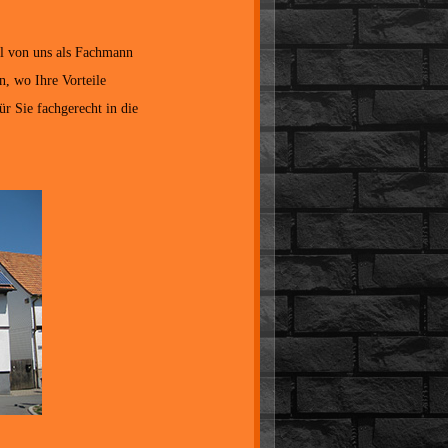
l von uns als Fachmann
, wo Ihre Vorteile
ür Sie fachgerecht in die