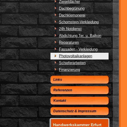
Ziegeldächer
Dachbegrünung
Dachklempnerei
Schornstein-Verkleidung
24h Notdienst
Abdichtung Ter. u. Balkon
Reparaturen
Fassaden - Verkleidung
Photovoltaikanlagen
Schieferarbeiten
Finanzierung
Links
Referenzen
Kontakt
Datenschutz & Impressum
Handwerkskammer Erfurt