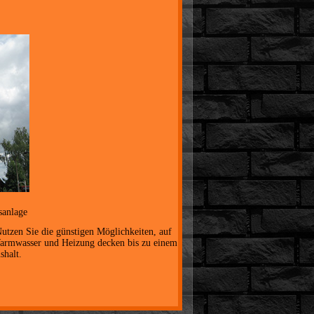
sanlage
utzen Sie die günstigen Möglichkeiten, auf
Warmwasser und Heizung decken bis zu einem
shalt.