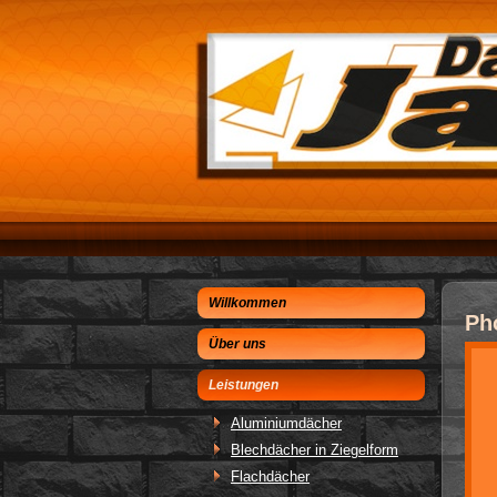
Willkommen
Ph
Über uns
Leistungen
Aluminiumdächer
Blechdächer in Ziegelform
Flachdächer