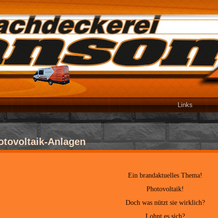
Links
otovoltaik-Anlagen
Ein brandaktuelles Thema!
Photovoltaik!
Doch was nützt sie wirklich?
Lohnt es sich?