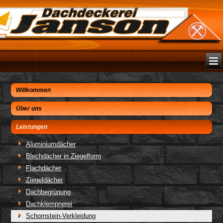
Willkommen
Über uns
Leistungen
Aluminiumdächer
Blechdächer in Ziegelform
Flachdächer
Ziegeldächer
Dachbegrünung
Dachklempnerei
Schornstein-Verkleidung