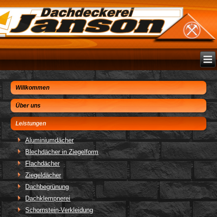
Willkommen
Über uns
Leistungen
Aluminiumdächer
Blechdächer in Ziegelform
Flachdächer
Ziegeldächer
Dachbegrünung
Dachklempnerei
Schornstein-Verkleidung