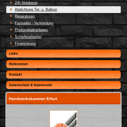
24h Notdienst
Abdichtung Ter. u. Balkon
Reparaturen
Fassaden - Verkleidung
Photovoltaikanlagen
Schieferarbeiten
Finanzierung
Links
Referenzen
Kontakt
Datenschutz & Impressum
Handwerkskammer Erfurt