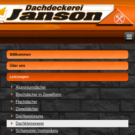
Willkommen
Über uns
Leistungen
Aluminiumdächer
Blechdächer in Ziegelform
Flachdächer
Ziegeldächer
Dachbegrünung
Dachklempnerei
Schornstein-Verkleidung