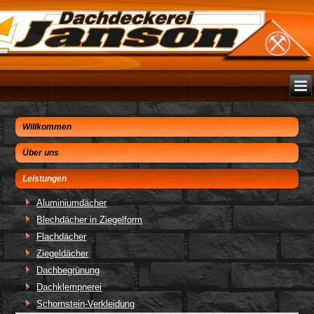
Willkommen
Über uns
Leistungen
Aluminiumdächer
Blechdächer in Ziegelform
Flachdächer
Ziegeldächer
Dachbegrünung
Dachklempnerei
Schornstein-Verkleidung